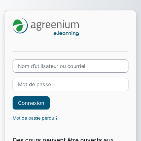
Passer au contenu principal
Connexion à ag
Nom d’utilisateur ou courriel
Mot de passe
Connexion
Mot de passe perdu ?
Des cours peuvent être ouverts aux