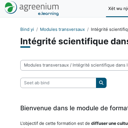
Passer au contenu principal
Xët wu nj
Bind yi
Modules transversaux
Intégrité scientif
Intégrité scientifique dan
Pàcc bind yi
Seet ab bind
Seet ab bind
Bienvenue dans le module de forma
L’objectif de cette formation est de
diffuser une cultu