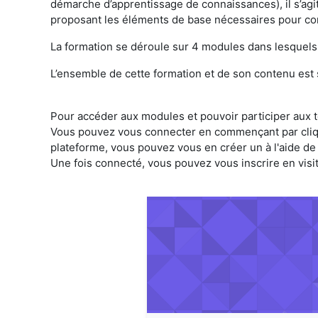
démarche d’apprentissage de connaissances), il s’agi
proposant les éléments de base nécessaires pour comp
La formation se déroule sur 4 modules dans lesquels
L’ensemble de cette formation et de son contenu es
Pour accéder aux modules et pouvoir participer aux tes
Vous pouvez vous connecter en commençant par clique
plateforme, vous pouvez vous en créer un à l'aide de
Une fois connecté, vous pouvez vous inscrire en visita
grité scientifique dans les
Pàcc :
Intégrité scientifique dans
recherche
métiers de la recherche
t :
Gabriel LANG