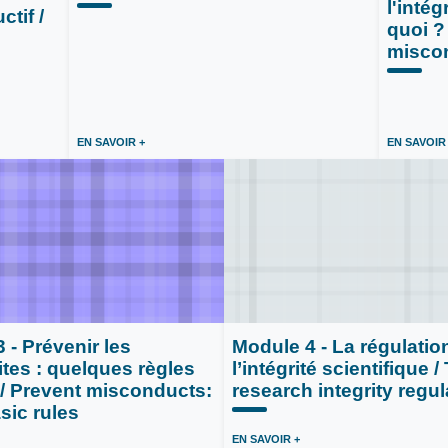
l'intég
tif /
quoi ?
miscon
EN SAVOIR +
EN SAVOIR
ntégrité scientifique dans les
la recherche
 - Prévenir les
Module 4 - La régulatio
tes : quelques règles
l’intégrité scientifique /
/ Prevent misconducts:
research integrity regul
sic rules
EN SAVOIR +