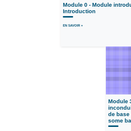
Module 0 - Module introduc
Introduction
EN SAVOIR +
Pàcc :
Intégrité scientifique dans les
Pàcc :
I
métiers de la recherche
métiers de 
Module 3
incondui
de base 
some ba