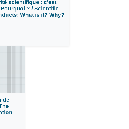
rité scientifique : c'est
 Pourquoi ? / Scientific
ducts: What is it? Why?
 +
n de
 The
ation