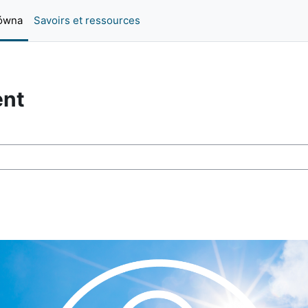
łówna
Savoirs et ressources
ent
sy